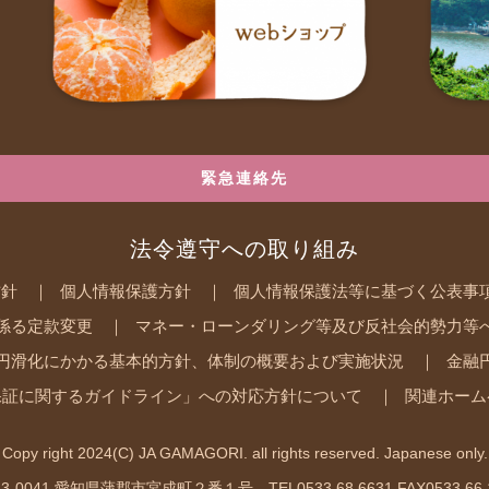
緊急連絡先
法令遵守への取り組み
方針
個人情報保護方針
個人情報保護法等に基づく公表事
係る定款変更
マネー・ローンダリング等及び反社会的勢力等
円滑化にかかる基本的方針、体制の概要および実施状況
金融
保証に関するガイドライン」への対応方針について
関連ホーム
Copy right 2024(C) JA GAMAGORI. all rights reserved. Japanese only.
3-0041 愛知県蒲郡市宮成町２番１号 TEL0533.68.6631 FAX0533.66.