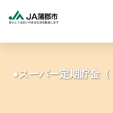
Skip
to
content
食と農の情報
暮らしの
●スーパー定期貯金（