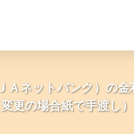
情報
JAバンク・JA共済
ニュ
ＪＡネットバンク）の金
変更の場合紙で手渡し）