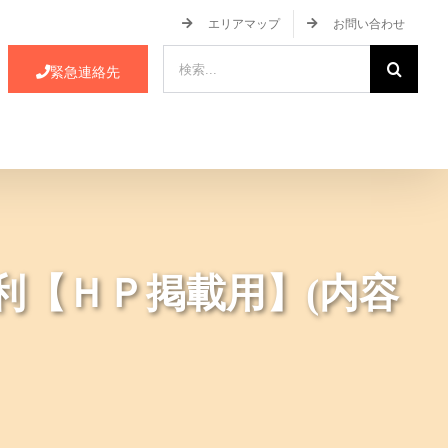
エリアマップ
お問い合わせ
検
緊急連絡先
索
…
ース・イベント情報
JA蒲郡市について
利【ＨＰ掲載用】(内容