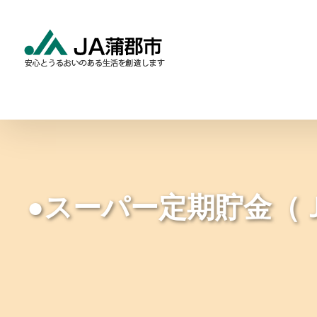
Skip
to
content
食と農の情報
暮らしの
●スーパー定期貯金（