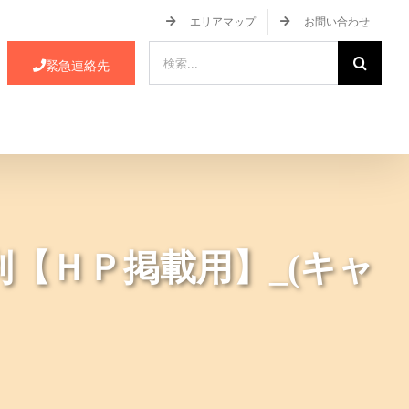
エリアマップ
お問い合わせ
検
緊急連絡先
索
…
ース・イベント情報
JA蒲郡市について
【ＨＰ掲載用】_(キャ