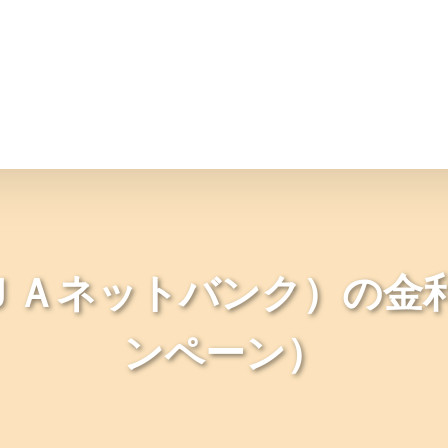
情報
JAバンク・JA共済
ニュ
ＪＡネットバンク）の金利
ンペーン）