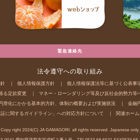
緊急連絡先
法令遵守への取り組み
方針
個人情報保護方針
個人情報保護法等に基づく公表事
係る定款変更
マネー・ローンダリング等及び反社会的勢力等
円滑化にかかる基本的方針、体制の概要および実施状況
金融
保証に関するガイドライン」への対応方針について
関連ホーム
Copy right 2024(C) JA GAMAGORI. all rights reserved. Japanese only.
3-0041 愛知県蒲郡市宮成町２番１号 TEL0533.68.6631 FAX0533.66.