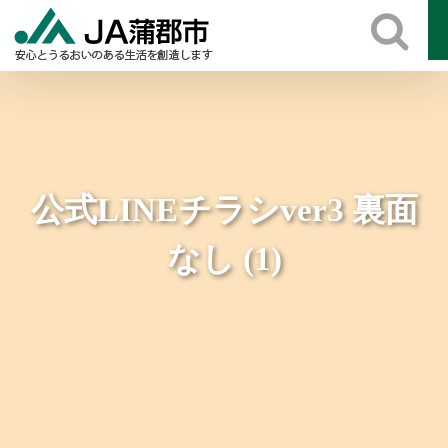
Skip
to
content
公式LINEチラシver3 裏面
なし (1)