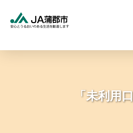
Skip
to
content
食と農の情報
暮らしの
「未利用