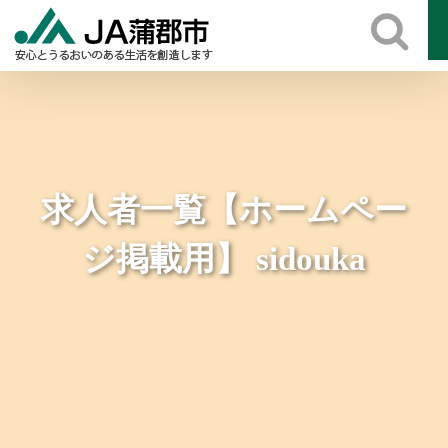
Skip
to
content
求人者一覧【ホームペー
ジ掲載用】 sidouka