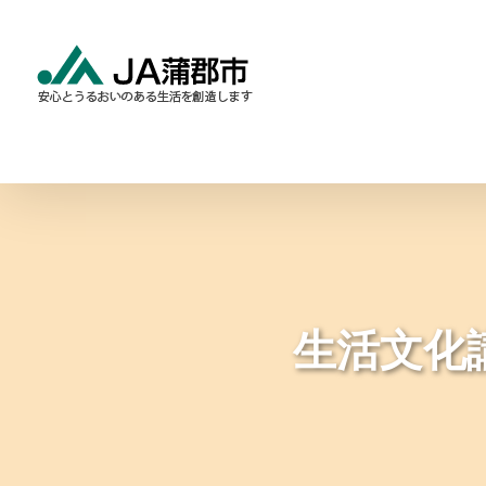
Skip
to
content
食と農の情報
暮らしの
生活文化