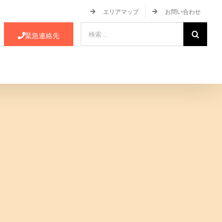
エリアマップ
お問い合わせ
検
緊急連絡先
索
…
ース・イベント情報
JA蒲郡市について