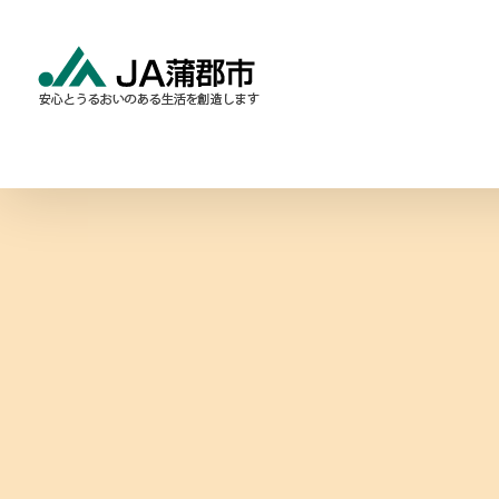
Skip
to
content
食と農の情報
暮らしの