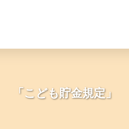
情報
JAバンク・JA共済
ニュ
「こども貯金規定」