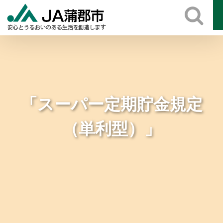
Skip
to
content
「スーパー定期貯金規定
（単利型）」