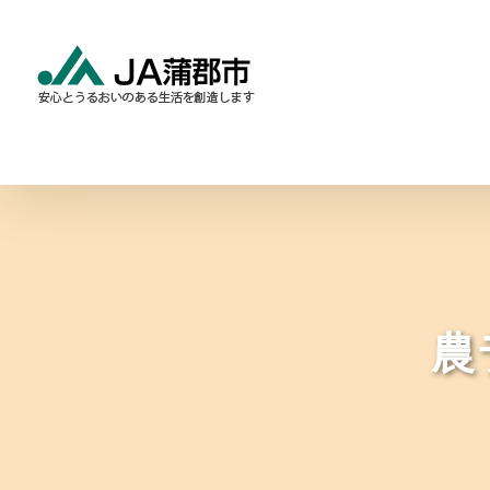
Skip
to
content
食と農の情報
暮らしの
農