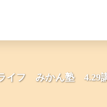
情報
JAバンク・JA共済
ニュ
ライフ みかん塾 4.29