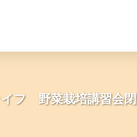
情報
JAバンク・JA共済
ニュ
ライフ 野菜栽培講習会閉