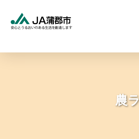
Skip
to
content
食と農の情報
暮らしの
農