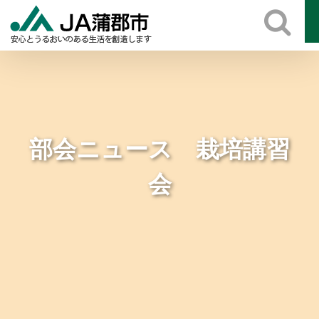
Skip
to
content
部会ニュース 栽培講習
会