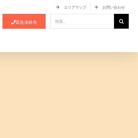
エリアマップ
お問い合わせ
検
緊急連絡先
索
…
ース・イベント情報
JA蒲郡市について