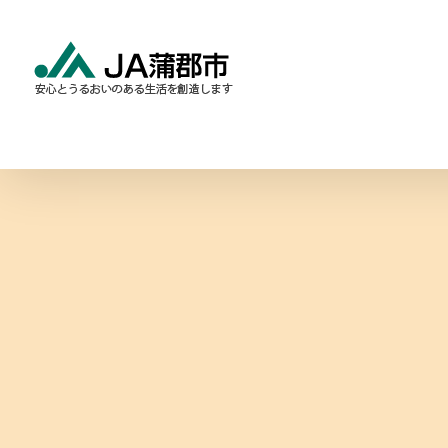
Skip
to
content
食と農の情報
暮らしの