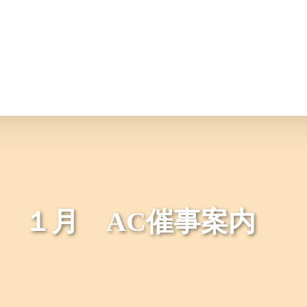
情報
JAバンク・JA共済
ニュ
１月 AC催事案内