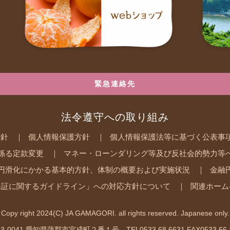
緊急連絡先
法令遵守への取り組み
方針
個人情報保護方針
個人情報保護法等に基づく公表事
係る定款変更
マネー・ローンダリング等及び反社会的勢力等
円滑化にかかる基本的方針、体制の概要および実施状況
金融
保証に関するガイドライン」への対応方針について
関連ホーム
Copy right 2024(C) JA GAMAGORI. all rights reserved. Japanese only.
3-0041 愛知県蒲郡市宮成町２番１号 TEL0533.68.6631 FAX0533.66.