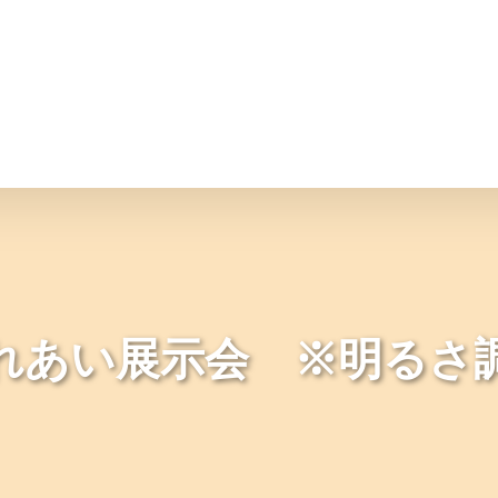
情報
JAバンク・JA共済
ニュ
れあい展示会 ※明るさ