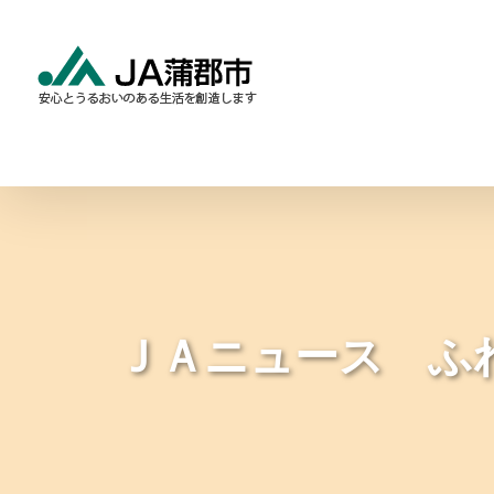
Skip
to
content
食と農の情報
暮らしの
ＪＡニュース ふ