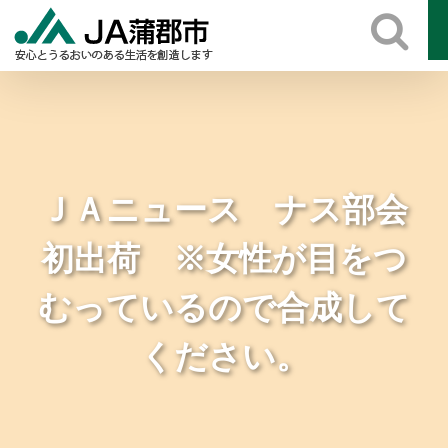
Skip
to
content
ＪＡニュース ナス部会
初出荷 ※女性が目をつ
むっているので合成して
ください。