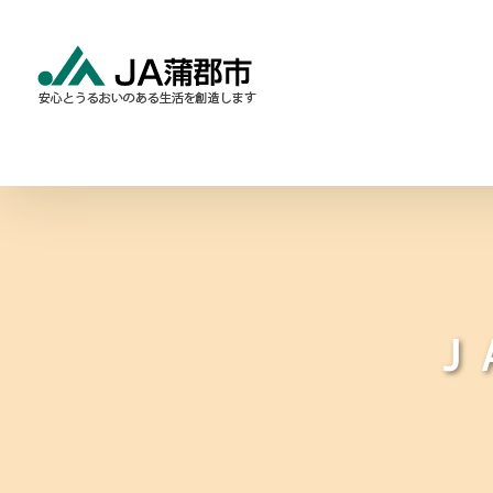
Skip
to
content
食と農の情報
暮らしの
Ｊ