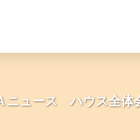
情報
JAバンク・JA共済
ニュ
Ａニュース ハウス全体