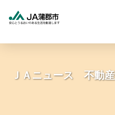
Skip
to
content
食と農の情報
暮らしの
ＪＡニュース 不動