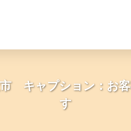
情報
JAバンク・JA共済
ニュ
産市 キャプション：お客
す