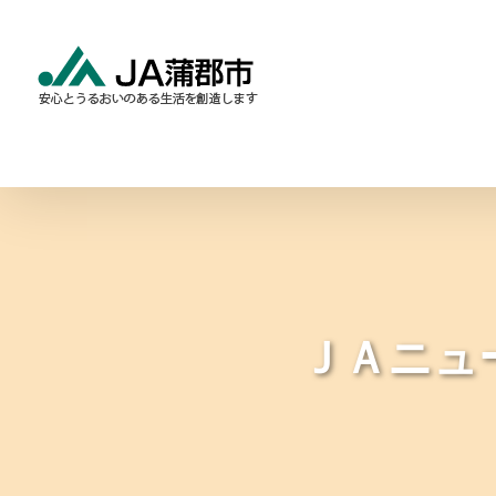
Skip
to
content
食と農の情報
暮らしの
ＪＡニュ