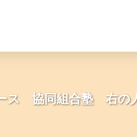
情報
JAバンク・JA共済
ニュ
ース 協同組合塾 右の