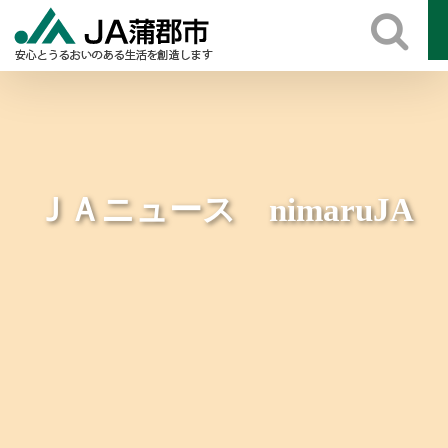
Skip
to
content
ＪＡニュース nimaruJA