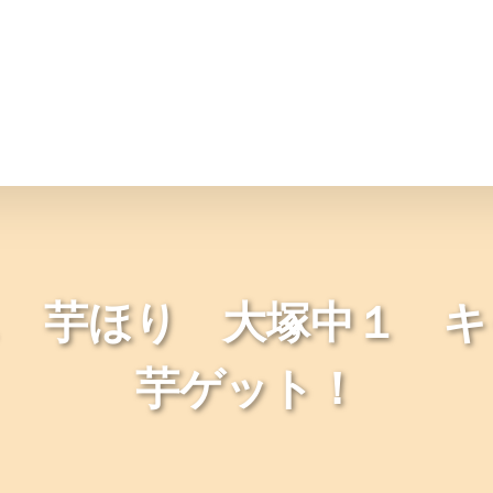
情報
JAバンク・JA共済
ニュ
ス 芋ほり 大塚中１ キ
芋ゲット！