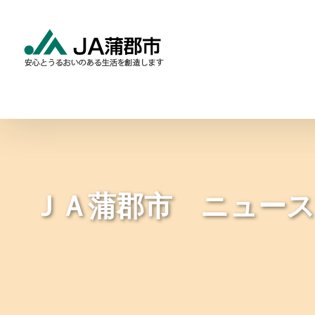
Skip
to
content
食と農の情報
暮らしの
ＪＡ蒲郡市 ニュー