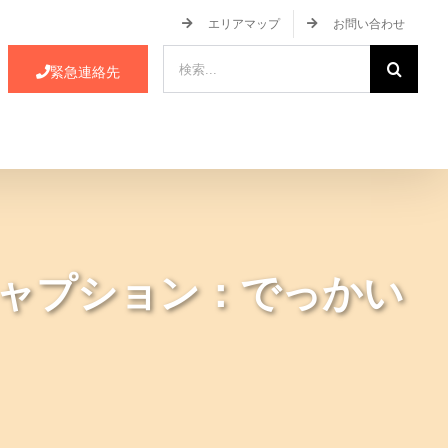
エリアマップ
お問い合わせ
検
緊急連絡先
索
…
ース・イベント情報
JA蒲郡市について
ャプション：でっかい