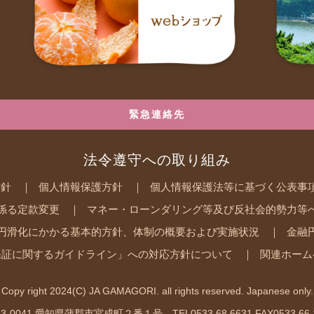
緊急連絡先
法令遵守への取り組み
方針
個人情報保護方針
個人情報保護法等に基づく公表事
係る定款変更
マネー・ローンダリング等及び反社会的勢力等
円滑化にかかる基本的方針、体制の概要および実施状況
金融
保証に関するガイドライン」への対応方針について
関連ホーム
Copy right 2024(C) JA GAMAGORI. all rights reserved. Japanese only.
3-0041 愛知県蒲郡市宮成町２番１号 TEL0533.68.6631 FAX0533.66.