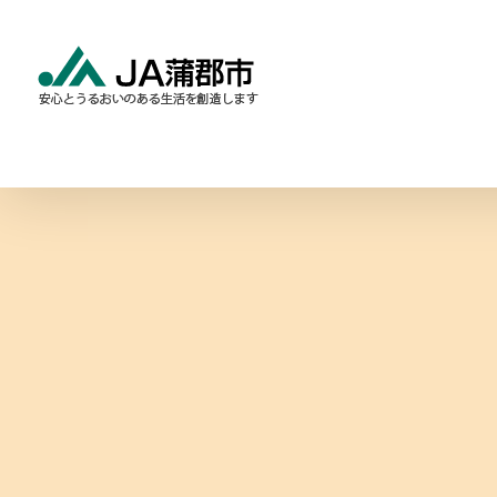
Skip
to
content
食と農の情報
暮らしの