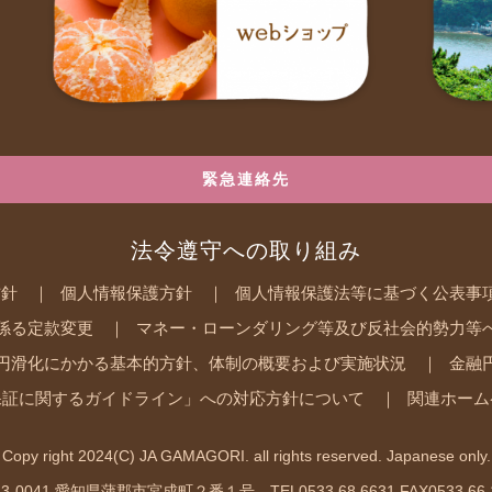
緊急連絡先
法令遵守への取り組み
方針
個人情報保護方針
個人情報保護法等に基づく公表事
係る定款変更
マネー・ローンダリング等及び反社会的勢力等
円滑化にかかる基本的方針、体制の概要および実施状況
金融
保証に関するガイドライン」への対応方針について
関連ホーム
Copy right 2024(C) JA GAMAGORI. all rights reserved. Japanese only.
3-0041 愛知県蒲郡市宮成町２番１号 TEL0533.68.6631 FAX0533.66.