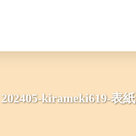
情報
JAバンク・JA共済
ニュ
202405-kirameki619-表紙