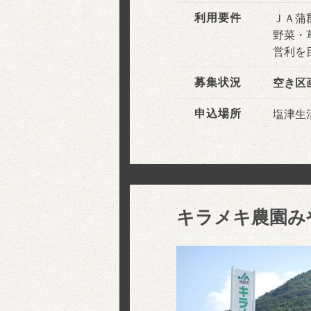
利用要件
ＪＡ蒲
野菜・
営利を
募集状況
空き区
申込場所
塩津生
キラメキ農園み