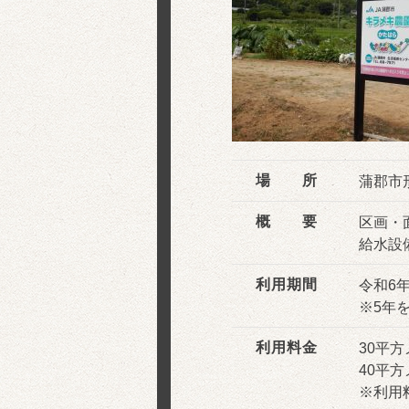
場 所
蒲郡市
概 要
区画・
給水設
利用期間
令和6
※5年
利用料金
30平方
40平方
※利用