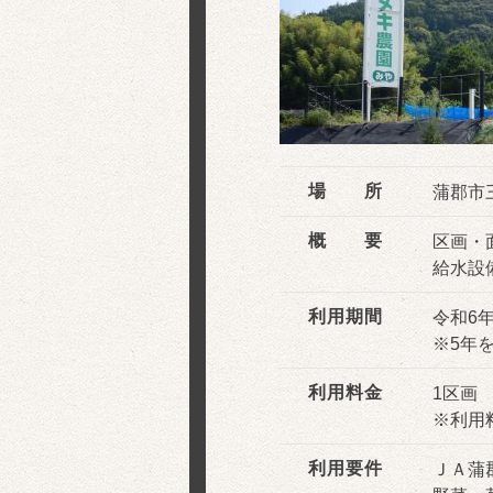
場 所
蒲郡市
概 要
区画・
給水設
利用期間
令和6
※5年
利用料金
1区画 
※利用
利用要件
ＪＡ蒲