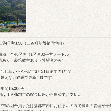
三谷町毛無50（三谷町基盤整備地内）
面積 全40区画（1区画30平方メートル）
備あり、栽培教室あり（希望者のみ）
年4月1日から令和7年3月31日までの1年間
を越えない範囲で更新可能です。
年間15,000円
料はＪＡ蒲郡市の貯金口座から振替でお支払い
郡市の組合員または蒲郡市内にお住まいの方で農園の管理が十