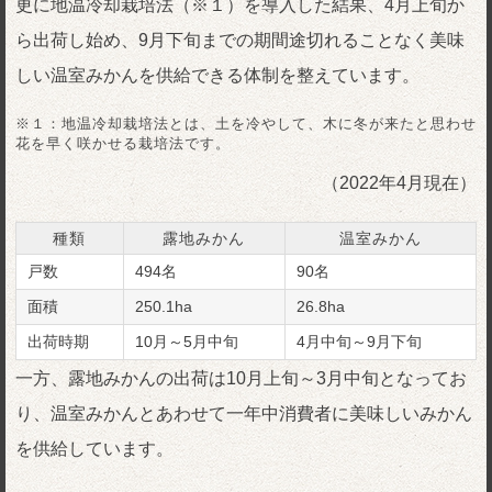
更に地温冷却栽培法（※１）を導入した結果、4月上旬か
ら出荷し始め、9月下旬までの期間途切れることなく美味
しい温室みかんを供給できる体制を整えています。
※１：地温冷却栽培法とは、土を冷やして、木に冬が来たと思わせ
花を早く咲かせる栽培法です。
（2022年4月現在）
種類
露地みかん
温室みかん
戸数
494名
90名
面積
250.1ha
26.8ha
出荷時期
10月～5月中旬
4月中旬～9月下旬
一方、露地みかんの出荷は10月上旬～3月中旬となってお
り、温室みかんとあわせて一年中消費者に美味しいみかん
を供給しています。