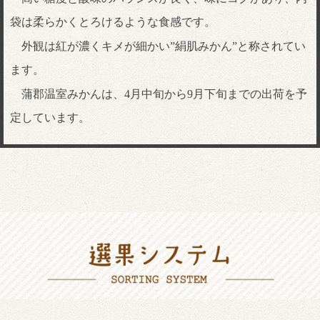
袋は柔らかくとろけるような食感です。
外観は紅が濃くキメが細かい”絹肌みかん”と称されてい
ます。
蒲郡温室みかんは、
4
月中旬から
9
月下旬までの出荷を予
定しています。