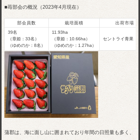
■苺部会の概況（2023年4月現在）
部会員数
栽培面積
出荷市場
39名
11.93ha
（章姫：33名）
（章姫：10.66ha）
セントライ青果（
（ゆめのか：8名）
（ゆめのか：1.27ha）
蒲郡は、海に面し山に囲まれており年間の日照量も多く、