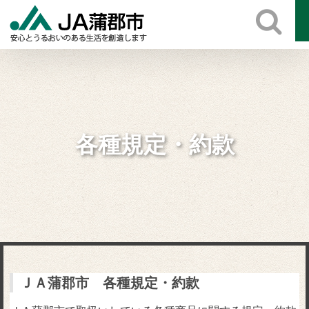
Skip
to
content
各種規定・約款
ＪＡ蒲郡市 各種規定・約款