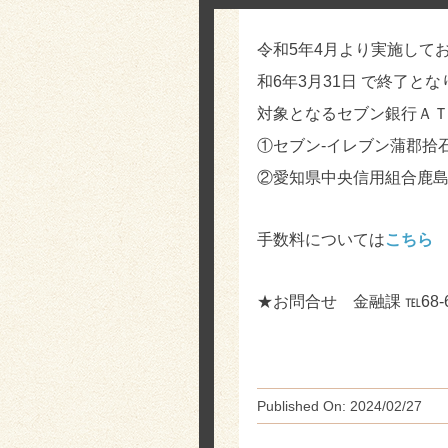
令和5年4月より実施して
和6年3月31日 で終了と
対象となるセブン銀行Ａ
①セブン-イレブン蒲郡拾
②愛知県中央信用組合鹿
手数料については
こちら
★お問合せ 金融課 ℡68-6
Published On: 2024/02/27