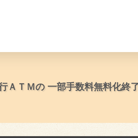
情報
JAバンク・JA共済
ニュ
行ＡＴＭの 一部手数料無料化終