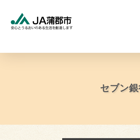
Skip
to
content
食と農の情報
暮らしの
セブン銀