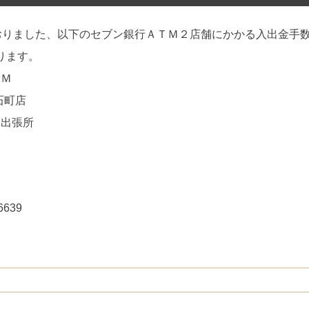
おりました、以下のセブン銀行ＡＴＭ２店舗にかかる入出金手数
なります。
ＴＭ
石町店
島出張所
639