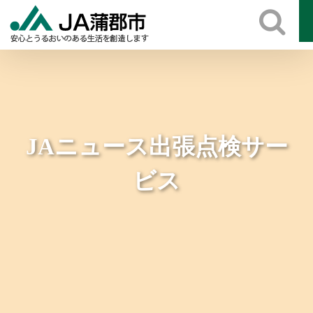
Skip
to
content
JAニュース出張点検サー
ビス