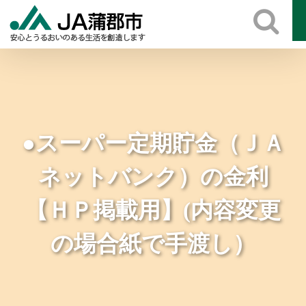
Skip
to
content
●スーパー定期貯金（ＪＡ
ネットバンク）の金利
【ＨＰ掲載用】(内容変更
の場合紙で手渡し）