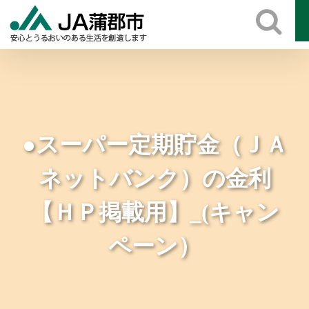
Skip
to
content
●スーパー定期貯金（ＪＡ
ネットバンク）の金利
【ＨＰ掲載用】_(キャン
ペーン）