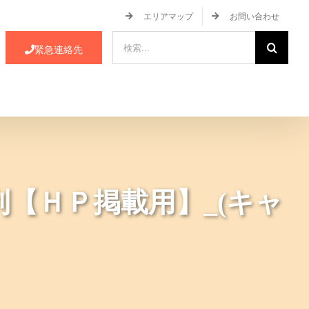
エリアマップ
お問い合わせ
検
緊急連絡先
索
…
ース・イベント情報
JA蒲郡市について
【ＨＰ掲載用】_(キャ