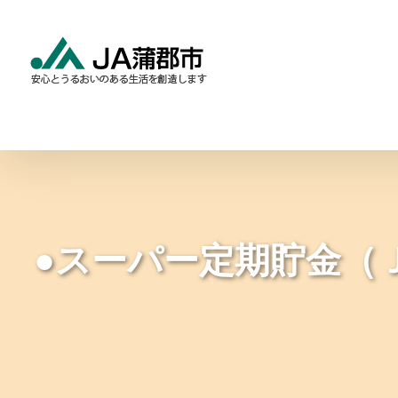
Skip
to
content
食と農の情報
暮らしの
●スーパー定期貯金（