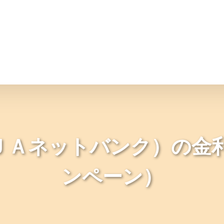
情報
JAバンク・JA共済
ニュ
ＪＡネットバンク）の金利
ンペーン）