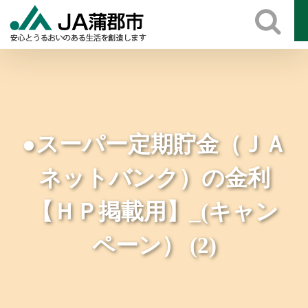
Skip
to
content
●スーパー定期貯金（ＪＡ
ネットバンク）の金利
【ＨＰ掲載用】_(キャン
ペーン） (2)