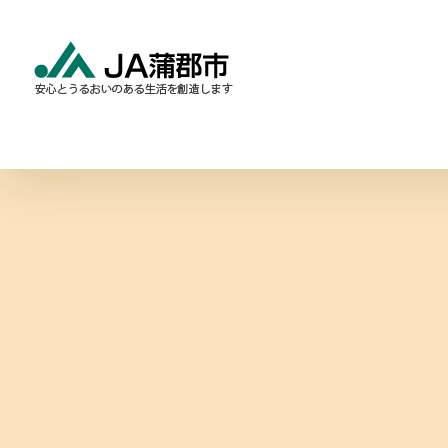
Skip
to
content
食と農の情報
暮らしの