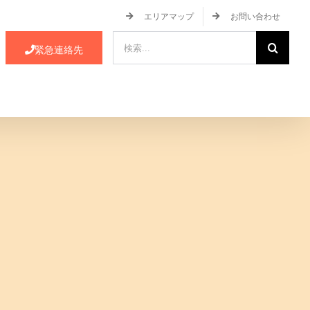
エリアマップ
お問い合わせ
検
緊急連絡先
索
…
ース・イベント情報
JA蒲郡市について