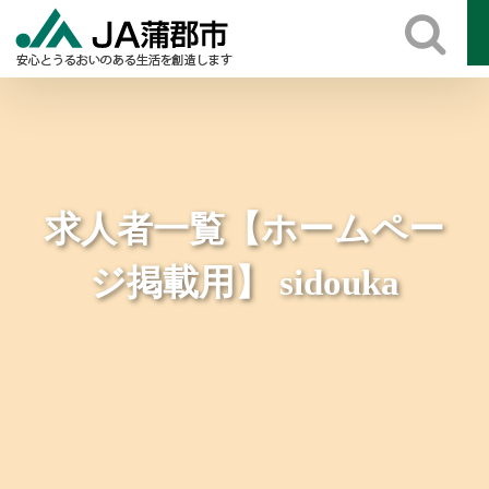
Skip
to
content
求人者一覧【ホームペー
ジ掲載用】 sidouka