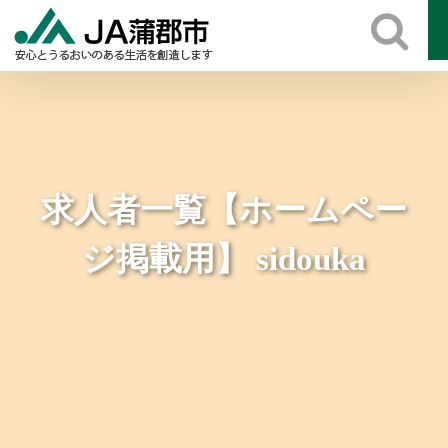
Skip
to
content
求人者一覧【ホームペー
ジ掲載用】 sidouka