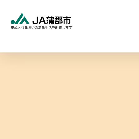
Skip
to
content
食と農の情報
暮らしの