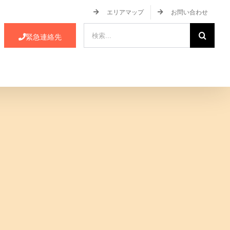
エリアマップ
お問い合わせ
検
緊急連絡先
索
…
ース・イベント情報
JA蒲郡市について