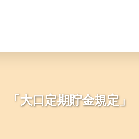
情報
JAバンク・JA共済
ニュ
「大口定期貯金規定」