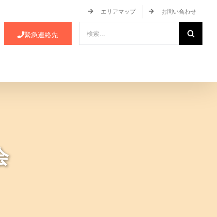
エリアマップ
お問い合わせ
検
緊急連絡先
索
…
ース・イベント情報
JA蒲郡市について
会