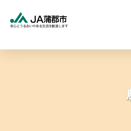
Skip
to
content
食と農の情報
暮らしの