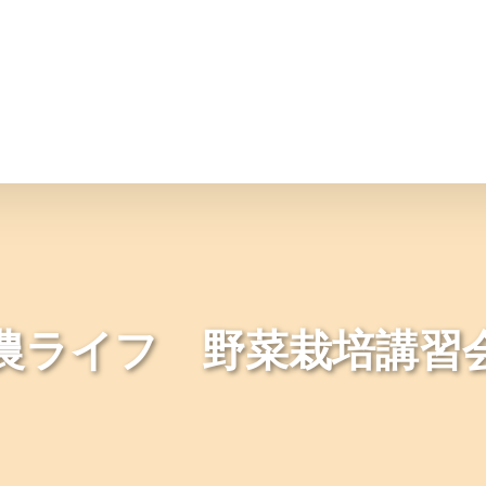
情報
JAバンク・JA共済
ニュ
農ライフ 野菜栽培講習