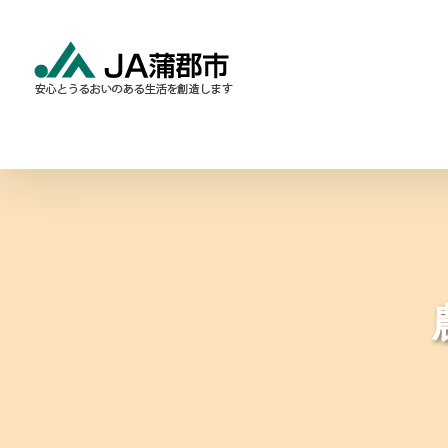
Skip
to
content
食と農の情報
暮らしの