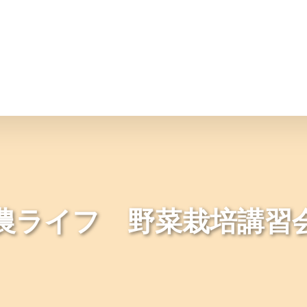
情報
JAバンク・JA共済
ニュ
農ライフ 野菜栽培講習