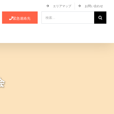
エリアマップ
お問い合わせ
検
緊急連絡先
索
…
ース・イベント情報
JA蒲郡市について
会