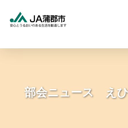
Skip
to
content
食と農の情報
暮らしの
部会ニュース え