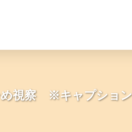
情報
JAバンク・JA共済
ニュ
ひめ視察 ※キャプション