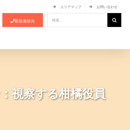
エリアマップ
お問い合わせ
検
緊急連絡先
索
…
ース・イベント情報
JA蒲郡市について
：視察する柑橘役員