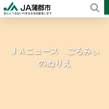
Skip
to
content
ＪＡニュース ごろみぃ
のぬりえ