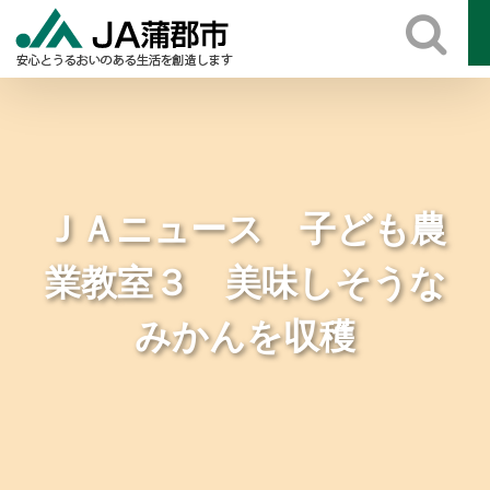
Skip
to
content
ＪＡニュース 子ども農
業教室３ 美味しそうな
みかんを収穫