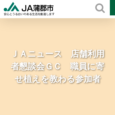
Skip
to
content
ＪＡニュース 店舗利用
者懇談会ＧＣ 職員に寄
せ植えを教わる参加者