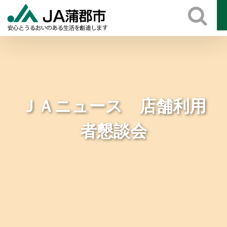
Skip
to
content
ＪＡニュース 店舗利用
者懇談会