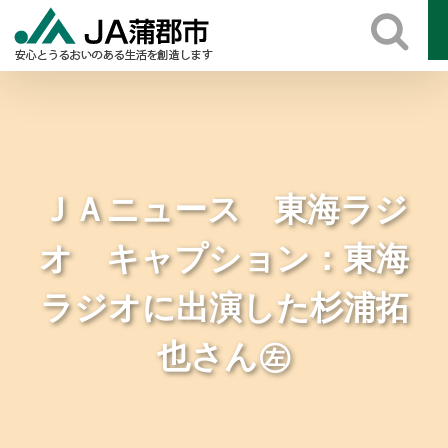
Skip
to
content
ＪＡニュース 東海ラジ
オ キャプション：東海
ラジオに出演した杉浦拓
也さん㊧