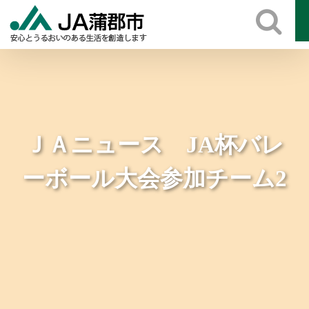
Skip
to
content
ＪＡニュース JA杯バレ
ーボール大会参加チーム2