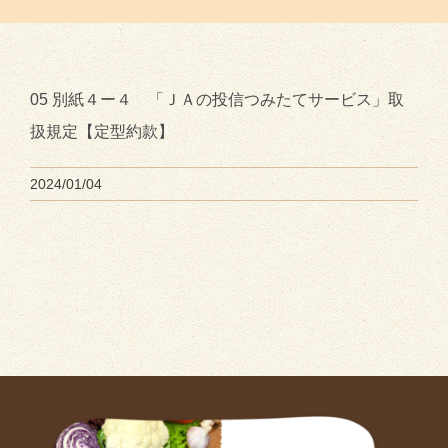
05 別紙４ー４ 「ＪＡの投信つみたてサービス」取
扱規定【定型約款】
2024/01/04