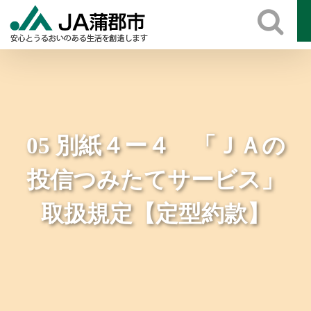
Skip
to
content
05 別紙４ー４ 「ＪＡの
投信つみたてサービス」
取扱規定【定型約款】