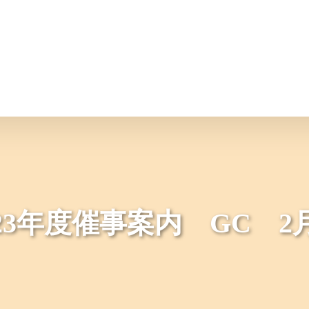
情報
JAバンク・JA共済
ニュ
23年度催事案内 GC 2