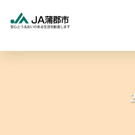
Skip
to
content
食と農の情報
暮らしの