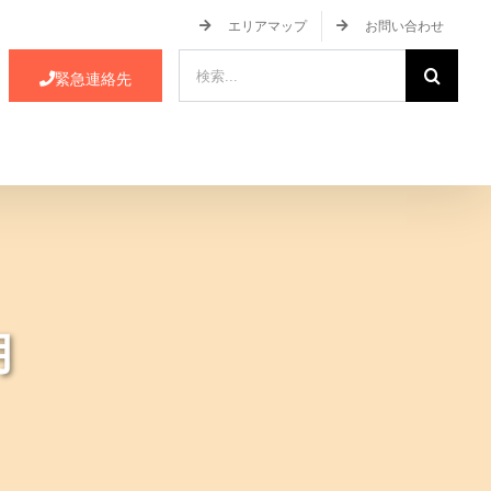
エリアマップ
お問い合わせ
検
緊急連絡先
索
…
ース・イベント情報
JA蒲郡市について
月