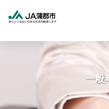
Skip
to
content
食と農の情報
暮らしの
一般