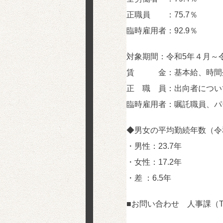
正職員 ：75.7％
臨時雇用者：92.9％
対象期間：令和5年４月～
賃 金：基本給、時間外
正 職 員：出向者につい
臨時雇用者：嘱託職員、パ
◆男女の平均勤続年数（令
・男性：23.7年
・女性：17.2年
・差 ：6.5年
■お問い合わせ 人事課（TEL