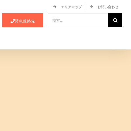
エリアマップ
お問い合わせ
検
緊急連絡先
索
…
ース・イベント情報
JA蒲郡市について