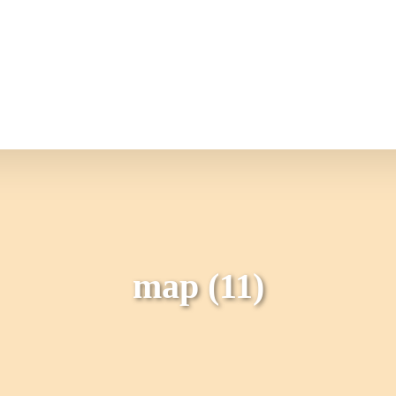
情報
JAバンク・JA共済
ニュ
map (11)