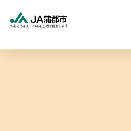
Skip
to
content
食と農の情報
暮らしの