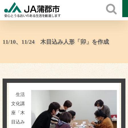
Skip
to
content
11/10、11/24 木目込み人形「卯」を作成
生活
文化講
座「木
目込み