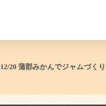
情報
JAバンク・JA共済
ニュ
12/20 蒲郡みかんでジャムづくり