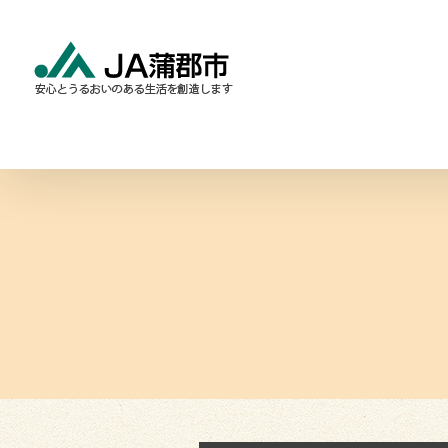
Skip
to
content
食と農の情報
暮らしの