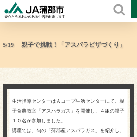
Skip
to
content
5/19 親子で挑戦！「アスパラピザづくり」
生活指導センターはＡコープ生活センターにて、親
子食農教室「アスパラガス」を開催し、４組の親子
１０名が参加しました。
講座では、旬の「蒲郡産アスパラガス」を紹介し、